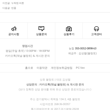
이전글 :
누락된 버튼
다음글 :
반품
공지사항
상품문의
상품후기
고객센터
영업시간
농협
355-0052-0898-63
평일(주말 휴무) 13:00PM - 18:00PM
예금주 : 김성렬(블랑토)
카카오톡(채널:블랑토) & 게시판 문의
홈으로
이용약관
개인정보취급방침
PC Ver.
상호 블랑토 | 대표 김성렬
상담문의 : 카카오톡(채널:블랑토) & 게시판 문의
(보다 정확한 상담 응대를 위해 유선 상담은 종료되었습니다.)
주소 경기평택시 죽백동 134-3, 4층 블랑토
사업자번호 268-36-00357
통신판매업번호 제 2017-경기평택-292호