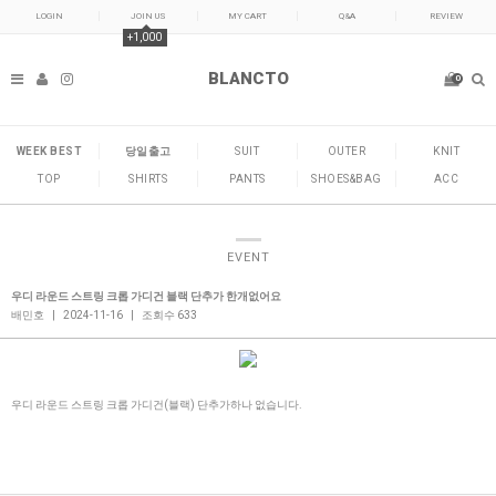
LOGIN
JOIN US
MY CART
Q&A
REVIEW
+1,000
BLANCTO
0
WEEK BEST
당일출고
SUIT
OUTER
KNIT
TOP
SHIRTS
PANTS
SHOES&BAG
ACC
EVENT
우디 라운드 스트링 크롭 가디건 블랙 단추가 한개없어요
배민호
|
2024-11-16
|
조회수 633
우디 라운드 스트링 크롭 가디건(블랙) 단추가하나 없습니다.