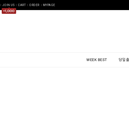
JOIN US
CART
ORDER
MYPAGE
WEEK BEST
당일