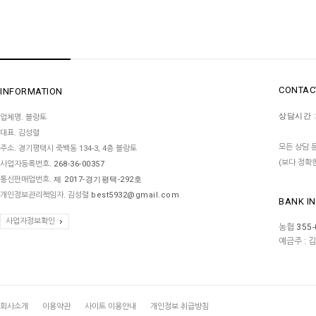
CONTAC
INFORMATION
상담시간 :
업체명. 블랑토
대표. 김성렬
모든 상담 문
주소. 경기평택시 죽백동 134-3, 4층 블랑토
(보다 정확
사업자등록번호.
268-36-00357
통신판매업번호.
제 2017-경기평택-292호
개인정보관리책임자. 김성렬
best5932@gmail.com
BANK I
사업자정보확인
농협
355-
예금주 : 
회사소개
이용약관
사이트 이용안내
개인정보 취급방침