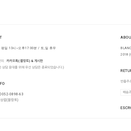
T
ABOU
 평일 13시~오후17:00분 / 토,일 휴무
BLAN
2018 
의 :
카카오톡(:블랑토) & 게시판
한 상담 응대를 위해 유선 상담은 종료되었습니다.)
RETU
반품주소
NFO
배송
0052-0898-63
김성렬(블랑토)
ESC