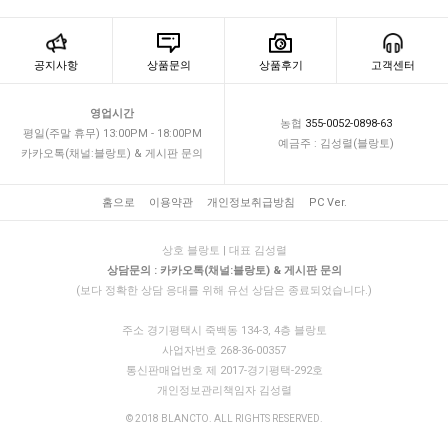
공지사항
상품문의
상품후기
고객센터
영업시간
농협
355-0052-0898-63
평일(주말 휴무) 13:00PM - 18:00PM
예금주 : 김성렬(블랑토)
카카오톡(채널:블랑토) & 게시판 문의
홈으로
이용약관
개인정보취급방침
PC Ver.
상호 블랑토 | 대표 김성렬
상담문의 : 카카오톡(채널:블랑토) & 게시판 문의
(보다 정확한 상담 응대를 위해 유선 상담은 종료되었습니다.)
주소 경기평택시 죽백동 134-3, 4층 블랑토
사업자번호 268-36-00357
통신판매업번호 제 2017-경기평택-292호
개인정보관리책임자 김성렬
© 2018 BLANCTO. ALL RIGHTS RESERVED.