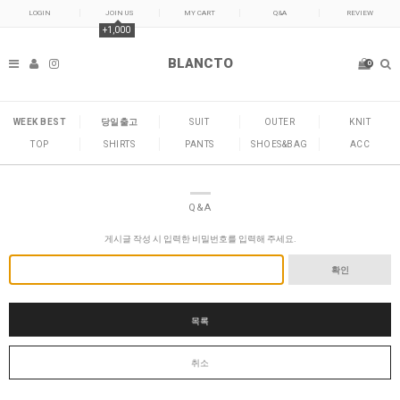
LOGIN
JOIN US
MY CART
Q&A
REVIEW
+1,000
BLANCTO
0
WEEK BEST
당일출고
SUIT
OUTER
KNIT
TOP
SHIRTS
PANTS
SHOES&BAG
ACC
Q&A
게시글 작성 시 입력한 비밀번호를 입력해 주세요.
확인
목록
취소