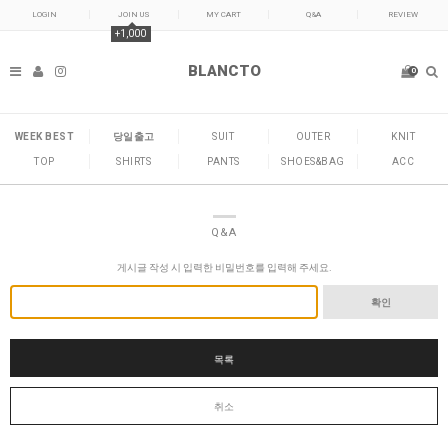
LOGIN
JOIN US
MY CART
Q&A
REVIEW
+1,000
BLANCTO
0
WEEK BEST
당일출고
SUIT
OUTER
KNIT
TOP
SHIRTS
PANTS
SHOES&BAG
ACC
Q&A
게시글 작성 시 입력한 비밀번호를 입력해 주세요.
확인
목록
취소