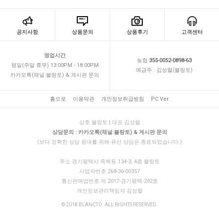
공지사항
상품문의
상품후기
고객센터
영업시간
농협
355-0052-0898-63
평일(주말 휴무) 13:00PM - 18:00PM
예금주 : 김성렬(블랑토)
카카오톡(채널:블랑토) & 게시판 문의
홈으로
이용약관
개인정보취급방침
PC Ver.
상호 블랑토 | 대표 김성렬
상담문의 : 카카오톡(채널:블랑토) & 게시판 문의
(보다 정확한 상담 응대를 위해 유선 상담은 종료되었습니다.)
주소 경기평택시 죽백동 134-3, 4층 블랑토
사업자번호 268-36-00357
통신판매업번호 제 2017-경기평택-292호
개인정보관리책임자 김성렬
© 2018 BLANCTO. ALL RIGHTS RESERVED.