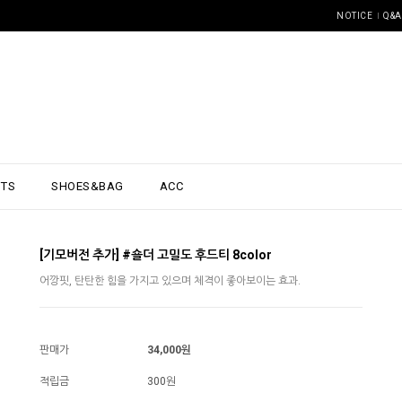
NOTICE
Q&A
NTS
SHOES&BAG
ACC
[기모버전 추가] #숄더 고밀도 후드티 8color
어깡핏, 탄탄한 힘을 가지고 있으며 체격이 좋아보이는 효과.
판매가
34,000원
적립금
300원