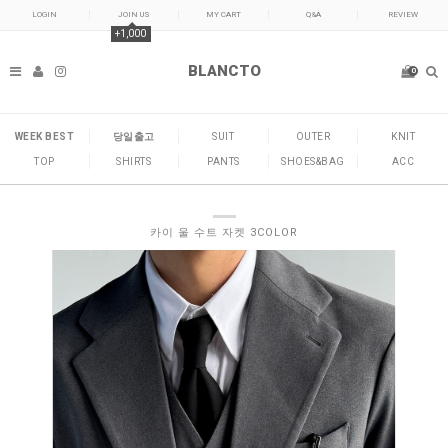
LOGIN
JOIN US
MY CART
Q&A
REVIEW
+1,000
BLANCTO
0
WEEK BEST
당일출고
SUIT
OUTER
KNIT
TOP
SHIRTS
PANTS
SHOES&BAG
ACC
카이 울 수트 자켓 3COLOR