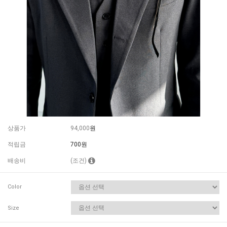
상품가
94,000
원
적립금
700원
배송비
(조건)
Color
Size