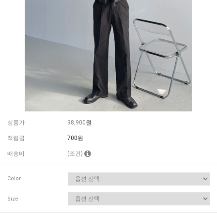
상품가
98,900
원
적립금
700원
배송비
(조건)
Color
Size