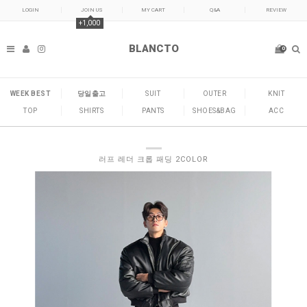
LOGIN
JOIN US
MY CART
Q&A
REVIEW
+1,000
BLANCTO
0
WEEK BEST
당일출고
SUIT
OUTER
KNIT
TOP
SHIRTS
PANTS
SHOES&BAG
ACC
러프 레더 크롭 패딩 2COLOR