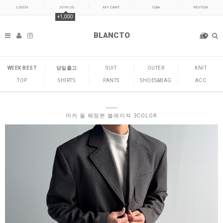
LOGIN
JOIN US
MY CART
Q&A
REVIEW
+1,000
BLANCTO
0
WEEK BEST
당일출고
SUIT
OUTER
KNIT
TOP
SHIRTS
PANTS
SHOES&BAG
ACC
마커 울 헤링본 블레이져 3COLOR