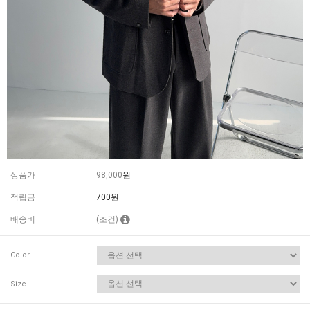
상품가
98,000
원
적립금
700원
배송비
(조건)
Color
Size