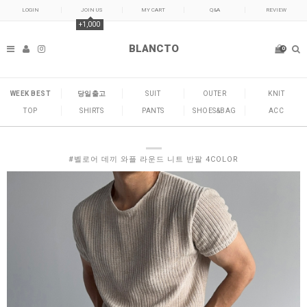
LOGIN
JOIN US
MY CART
Q&A
REVIEW
+1,000
BLANCTO
0
WEEK BEST
당일출고
SUIT
OUTER
KNIT
TOP
SHIRTS
PANTS
SHOES&BAG
ACC
#벨로어 데끼 와플 라운드 니트 반팔 4COLOR