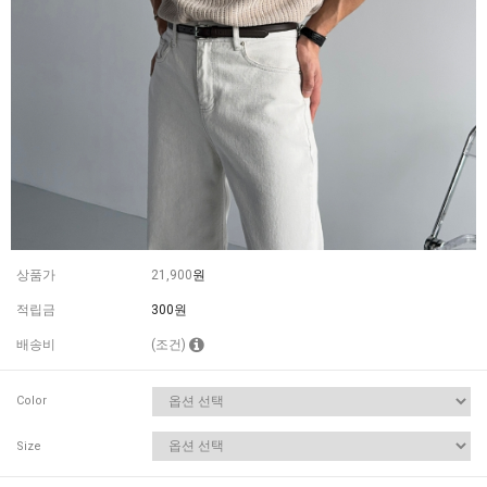
상품가
21,900
원
적립금
300원
배송비
(조건)
Color
Size