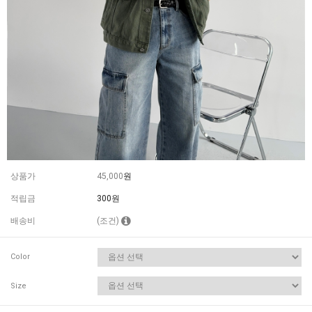
상품가
45,000
원
적립금
300원
배송비
(조건)
Color
Size