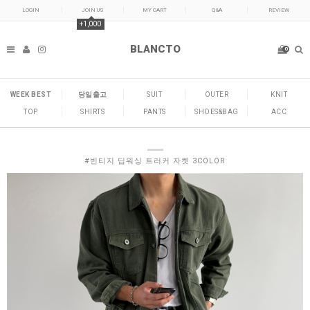
LOGIN
JOIN US
MY CART
Q&A
REVIEW
+1,000
BLANCTO
0
WEEK BEST
당일출고
SUIT
OUTER
KNIT
TOP
SHIRTS
PANTS
SHOES&BAG
ACC
#빈티지 딥워싱 트러커 자켓 3COLOR