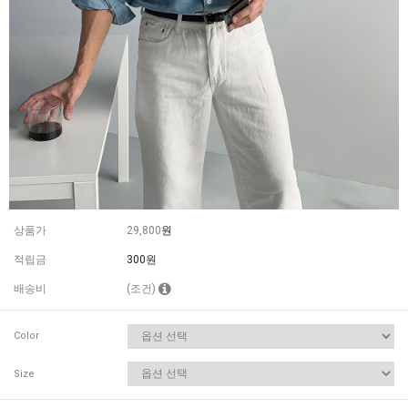
상품가
29,800
원
적립금
300원
배송비
(조건)
Color
Size