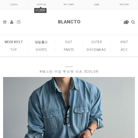
LOGIN
JOIN US
MY CART
Q&A
REVIEW
+1,000
BLANCTO
0
WEEK BEST
당일출고
SUIT
OUTER
KNIT
TOP
SHIRTS
PANTS
SHOES&BAG
ACC
#웨스턴 어깡 투포켓 셔츠 3COLOR