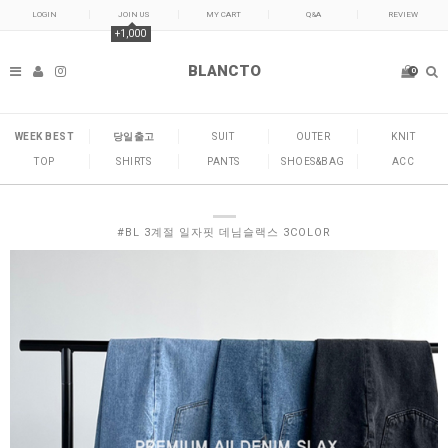
LOGIN
JOIN US
MY CART
Q&A
REVIEW
+1,000
BLANCTO
0
WEEK BEST
당일출고
SUIT
OUTER
KNIT
TOP
SHIRTS
PANTS
SHOES&BAG
ACC
#BL 3계절 일자핏 데님슬랙스 3COLOR