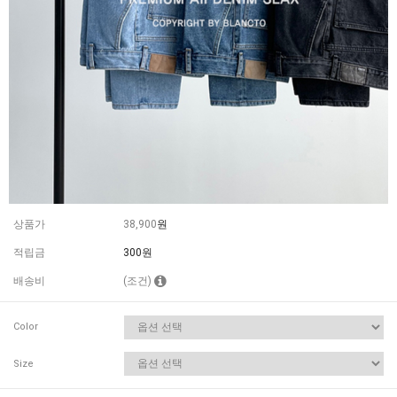
상품가
38,900
원
적립금
300원
배송비
(조건)
Color
Size