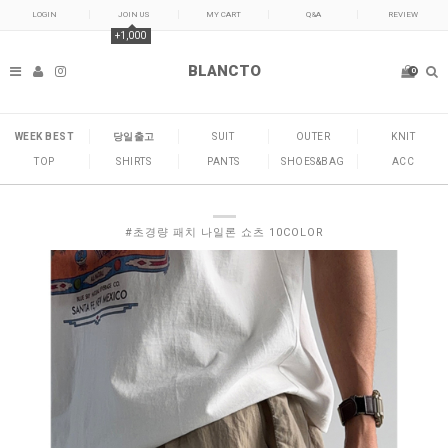
LOGIN
JOIN US
MY CART
Q&A
REVIEW
+1,000
BLANCTO
0
WEEK BEST
당일출고
SUIT
OUTER
KNIT
TOP
SHIRTS
PANTS
SHOES&BAG
ACC
#초경량 패치 나일론 쇼츠 10COLOR