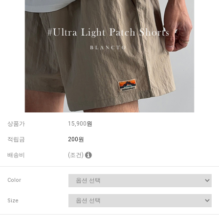
상품가
15,900
원
적립금
200원
배송비
(조건)
Color
Size