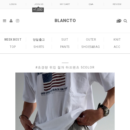
LOGIN
JOIN US
MY CART
Q&A
REVIEW
+1,000
BLANCTO
0
WEEK BEST
당일출고
SUIT
OUTER
KNIT
TOP
SHIRTS
PANTS
SHOES&BAG
ACC
#초경량 위킹 절개 하프팬츠 5COLOR