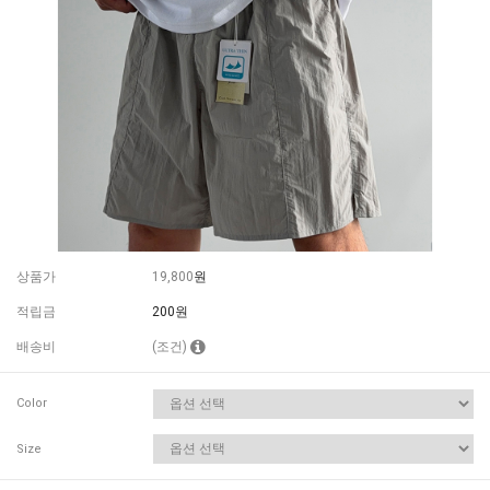
상품가
19,800
원
적립금
200원
배송비
(조건)
Color
Size