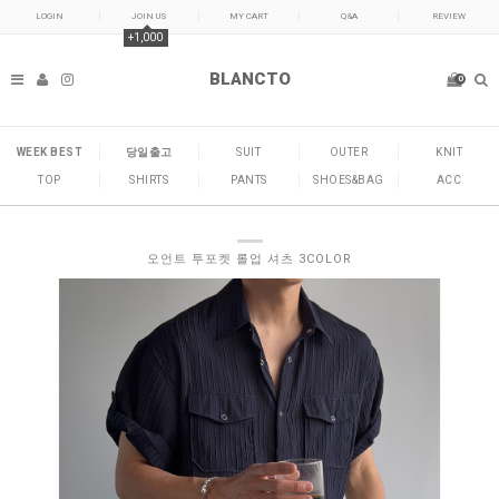
LOGIN
JOIN US
MY CART
Q&A
REVIEW
+1,000
BLANCTO
0
WEEK BEST
당일출고
SUIT
OUTER
KNIT
TOP
SHIRTS
PANTS
SHOES&BAG
ACC
오언트 투포켓 롤업 셔츠 3COLOR