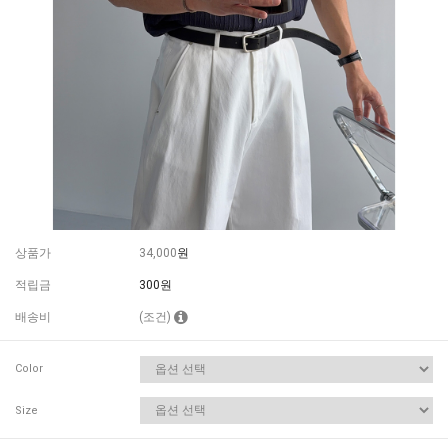
상품가
34,000
원
적립금
300원
배송비
(조건)
Color
Size