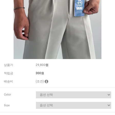
상품가
29,800
원
적립금
300원
배송비
(조건)
Color
Size