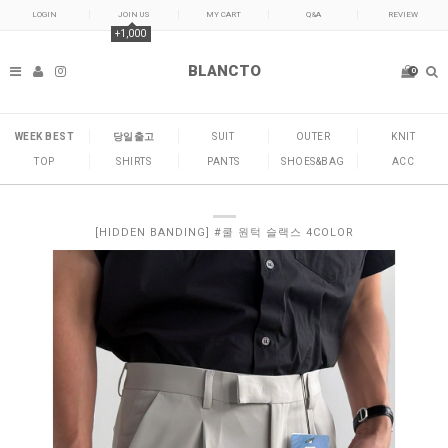
LOGIN
JOIN US
MY CART
Q&A
REVIEW
+1,000
BLANCTO
0
WEEK BEST
당일출고
SUIT
OUTER
KNIT
TOP
SHIRTS
PANTS
SHOES&BAG
ACC
[HIDDEN BANDING] #쿨 원턱 슬랙스 4COLOR