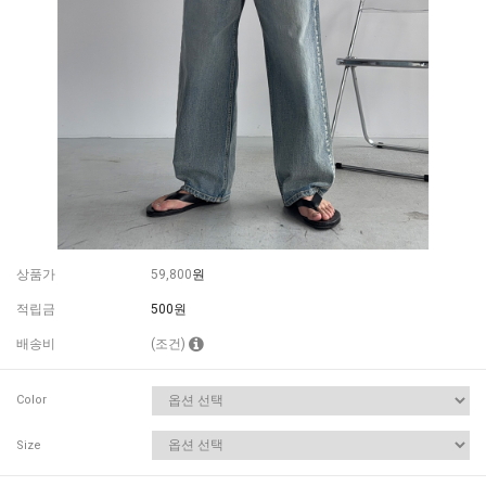
상품가
59,800
원
적립금
500원
배송비
(조건)
Color
Size