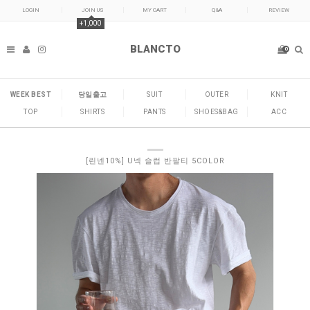
LOGIN
JOIN US
MY CART
Q&A
REVIEW
+1,000
BLANCTO
0
WEEK BEST
당일출고
SUIT
OUTER
KNIT
TOP
SHIRTS
PANTS
SHOES&BAG
ACC
[린넨10%] U넥 슬럽 반팔티 5COLOR