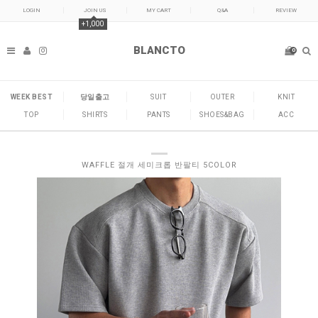
LOGIN
JOIN US
MY CART
Q&A
REVIEW
+1,000
BLANCTO
0
WEEK BEST
당일출고
SUIT
OUTER
KNIT
TOP
SHIRTS
PANTS
SHOES&BAG
ACC
WAFFLE 절개 세미크롭 반팔티 5COLOR