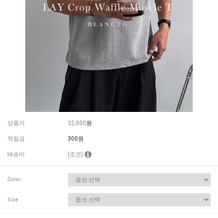
상품가
32,000
원
적립금
300원
배송비
(조건)
Color
Size