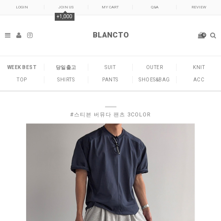
LOGIN
JOIN US
MY CART
Q&A
REVIEW
+1,000
BLANCTO
0
WEEK BEST
당일출고
SUIT
OUTER
KNIT
TOP
SHIRTS
PANTS
SHOES&BAG
ACC
#스티븐 버뮤다 팬츠 3COLOR