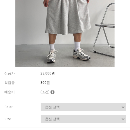
상품가
23,000
원
적립금
300원
배송비
(조건)
Color
Size