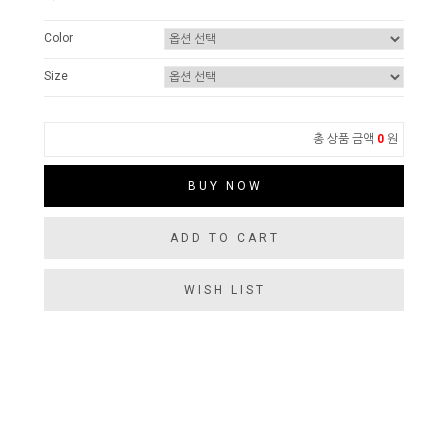
Color
Size
총 상품 금액
0
원
BUY NOW
ADD TO CART
WISH LIST