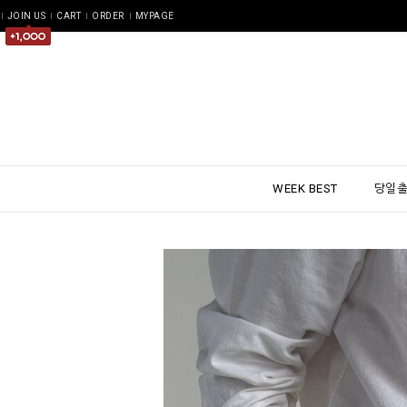
JOIN US
CART
ORDER
MYPAGE
WEEK BEST
당일