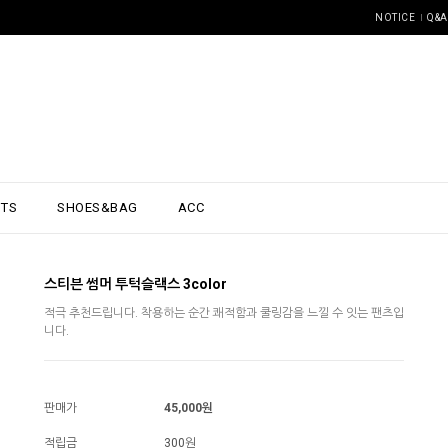
NOTICE
Q&A
NTS
SHOES&BAG
ACC
스티븐 썸머 투턱슬랙스 3color
적극 추천드립니다. 착용하는 순간 쾌적함과 쿨링감을 느낄 수 잇는 팬츠입
니다.
판매가
45,000원
적립금
300원