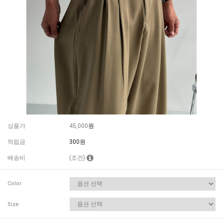
상품가
45,000
원
적립금
300원
배송비
(조건)
Color
Size