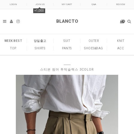
LOGIN
JOIN US
MY CART
Q&A
REVIEW
+1,000
BLANCTO
0
WEEK BEST
당일출고
SUIT
OUTER
KNIT
TOP
SHIRTS
PANTS
SHOES&BAG
ACC
스티븐 썸머 투턱슬랙스 3COLOR