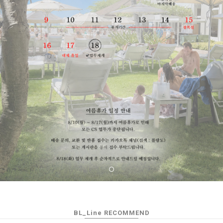
BL_Line RECOMMEND