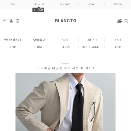
LOGIN
JOIN US
MY CART
Q&A
REVIEW
+1,000
BLANCTO
0
WEEK BEST
당일출고
SUIT
OUTER
KNIT
TOP
SHIRTS
PANTS
SHOES&BAG
ACC
프리미엄 나일론 수트 자켓 4COLOR