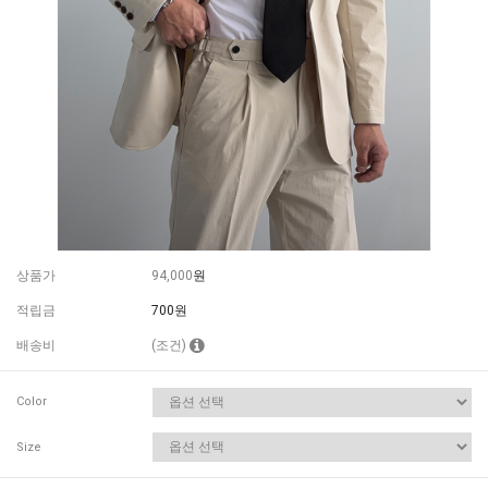
상품가
94,000
원
적립금
700원
배송비
(조건)
Color
Size