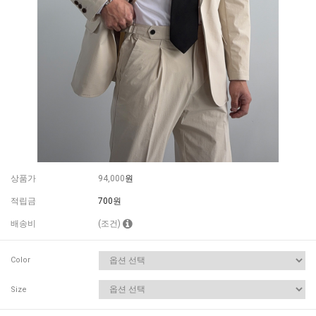
상품가
94,000
원
적립금
700원
배송비
(조건)
Color
Size