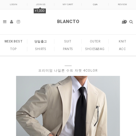
LOGIN
JOIN US
MY CART
Q&A
REVIEW
+1,000
BLANCTO
0
WEEK BEST
당일출고
SUIT
OUTER
KNIT
TOP
SHIRTS
PANTS
SHOES&BAG
ACC
프리미엄 나일론 수트 자켓 4COLOR