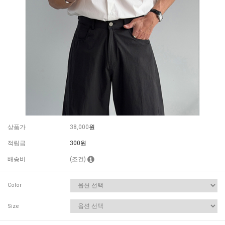
상품가
38,000
원
적립금
300원
배송비
(조건)
Color
Size