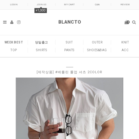
LOGIN
JOIN US
MY CART
Q&A
REVIEW
+1,000
BLANCTO
0
WEEK BEST
당일출고
SUIT
OUTER
KNIT
TOP
SHIRTS
PANTS
SHOES&BAG
ACC
[제작상품] #베를린 롤업 셔츠 2COLOR