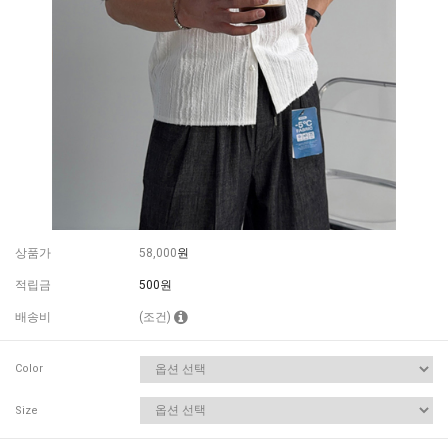
상품가
58,000
원
적립금
500원
배송비
(조건)
Color
Size