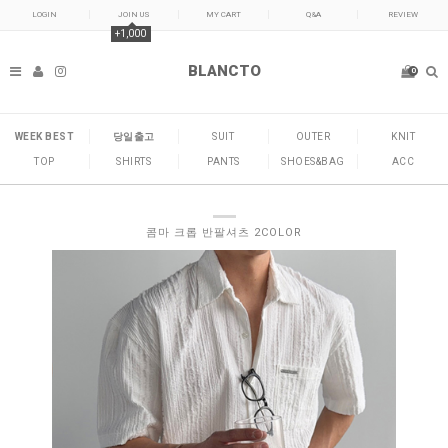
LOGIN
JOIN US
MY CART
Q&A
REVIEW
+1,000
BLANCTO
0
WEEK BEST
당일출고
SUIT
OUTER
KNIT
TOP
SHIRTS
PANTS
SHOES&BAG
ACC
콤마 크롭 반팔셔츠 2COLOR