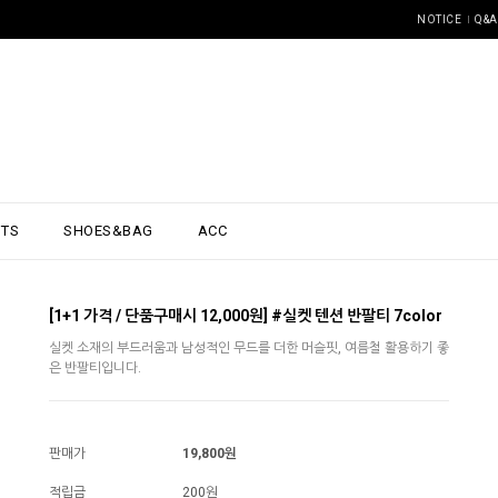
NOTICE
Q&A
NTS
SHOES&BAG
ACC
[1+1 가격 / 단품구매시 12,000원] #실켓 텐션 반팔티 7color
실켓 소재의 부드러움과 남성적인 무드를 더한 머슬핏, 여름철 활용하기 좋
은 반팔티입니다.
판매가
19,800원
적립금
200원