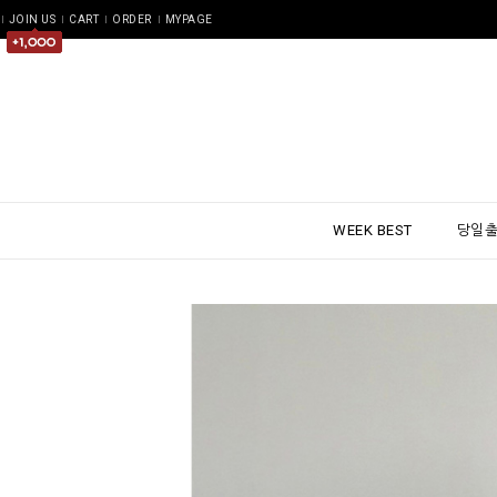
JOIN US
CART
ORDER
MYPAGE
WEEK BEST
당일