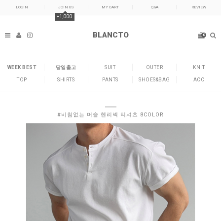
LOGIN
JOIN US
MY CART
Q&A
REVIEW
+1,000
BLANCTO
0
WEEK BEST
당일출고
SUIT
OUTER
KNIT
TOP
SHIRTS
PANTS
SHOES&BAG
ACC
#비침없는 머슬 헨리넥 티셔츠 8COLOR