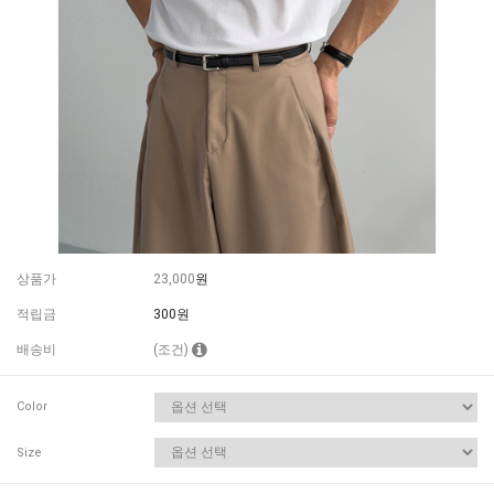
상품가
23,000
원
적립금
300원
배송비
(조건)
Color
Size