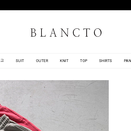
출고
SUIT
OUTER
KNIT
TOP
SHIRTS
PA