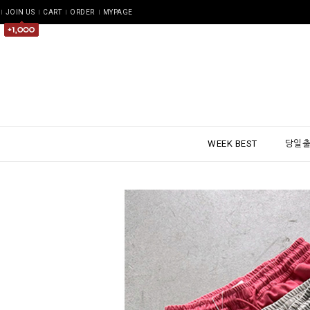
JOIN US
CART
ORDER
MYPAGE
WEEK BEST
당일