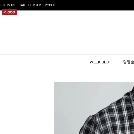
JOIN US
CART
ORDER
MYPAGE
WEEK BEST
당일