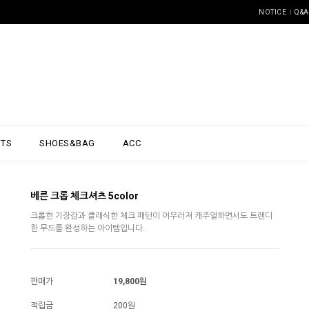
NOTICE
Q&A
NTS
SHOES&BAG
ACC
베른 크롭 체크셔츠 5color
크롭한 기장감과 클래식한 체크 패턴이 어우러져 캐주얼하면서도 트렌디
한 무드를 완성하는 아이템입니다.
판매가
19,800원
적립금
200원