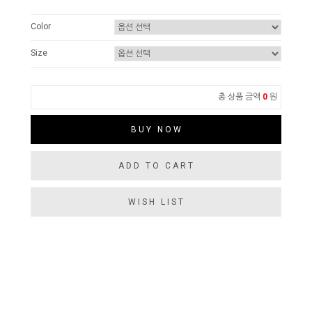
Color
Size
총 상품 금액
0
원
BUY NOW
ADD TO CART
WISH LIST