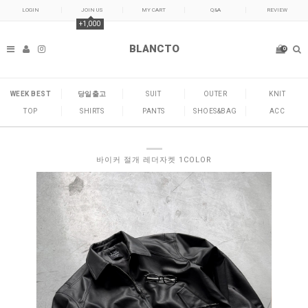
LOGIN
JOIN US
MY CART
Q&A
REVIEW
+1,000
BLANCTO
0
WEEK BEST
당일출고
SUIT
OUTER
KNIT
TOP
SHIRTS
PANTS
SHOES&BAG
ACC
바이커 절개 레더자켓 1COLOR