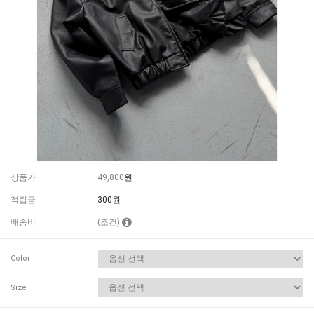
상품가
49,800
원
적립금
300원
배송비
(조건)
Color
Size