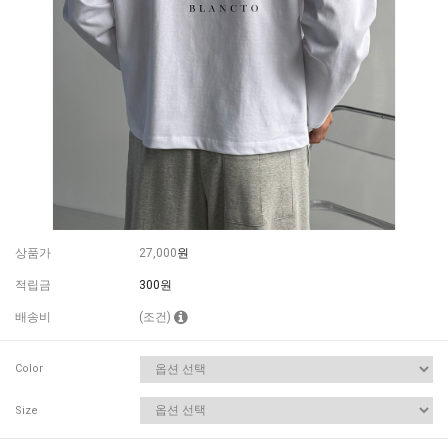
상품가
27,000
원
적립금
300원
배송비
(조건)
Color
Size