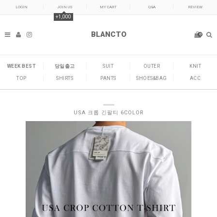
LOGIN
JOIN US
MY CART
Q&A
REVIEW
+1,000
BLANCTO
0
WEEK BEST
당일출고
SUIT
OUTER
KNIT
TOP
SHIRTS
PANTS
SHOES&BAG
ACC
USA 크롭 긴팔티 6COLOR