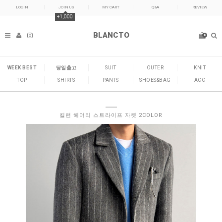
LOGIN
JOIN US
MY CART
Q&A
REVIEW
+1,000
BLANCTO
0
WEEK BEST
당일출고
SUIT
OUTER
KNIT
TOP
SHIRTS
PANTS
SHOES&BAG
ACC
킬런 헤어리 스트라이프 자켓 2COLOR