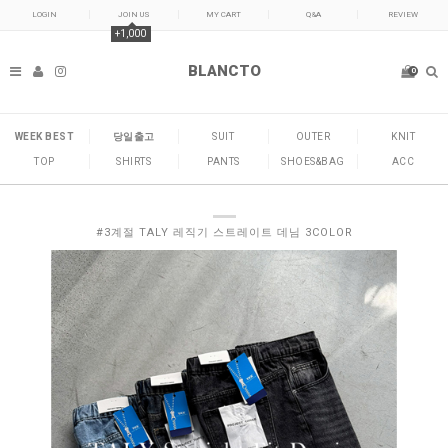
LOGIN
JOIN US
MY CART
Q&A
REVIEW
+1,000
BLANCTO
0
WEEK BEST
당일출고
SUIT
OUTER
KNIT
TOP
SHIRTS
PANTS
SHOES&BAG
ACC
#3계절 TALY 레직기 스트레이트 데님 3COLOR