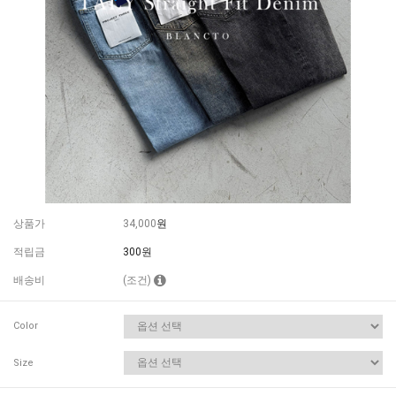
상품가
34,000
원
적립금
300원
배송비
(조건)
Color
Size