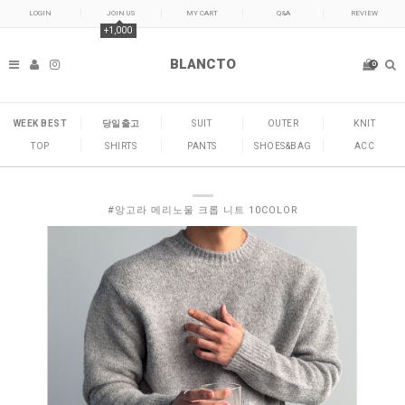
LOGIN
JOIN US
MY CART
Q&A
REVIEW
+1,000
BLANCTO
0
WEEK BEST
당일출고
SUIT
OUTER
KNIT
TOP
SHIRTS
PANTS
SHOES&BAG
ACC
#앙고라 메리노울 크롭 니트 10COLOR