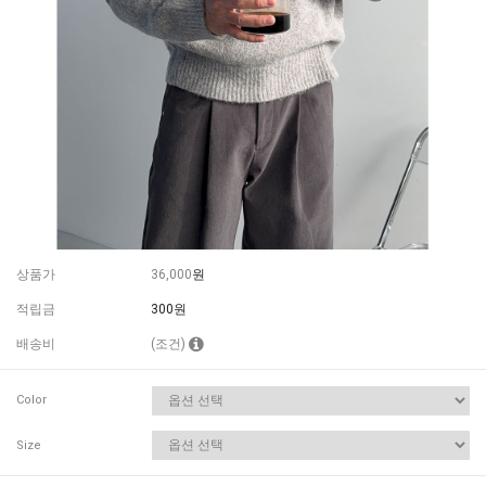
상품가
36,000
원
적립금
300원
배송비
(조건)
Color
Size