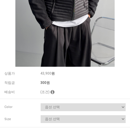
상품가
43,900
원
적립금
300원
배송비
(조건)
Color
Size