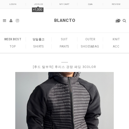
LOGIN
JOIN US
MY CART
Q&A
REVIEW
+1,000
BLANCTO
0
WEEK BEST
당일출고
SUIT
OUTER
KNIT
TOP
SHIRTS
PANTS
SHOES&BAG
ACC
[후드 탈부착] 후리스 경량 패딩 3COLOR