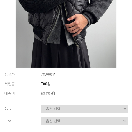
상품가
78,900
원
적립금
700원
배송비
(조건)
Color
Size