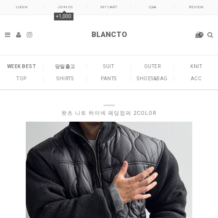
LOGIN
JOIN US
MY CART
Q&A
REVIEW
+1,000
BLANCTO
0
WEEK BEST
당일출고
SUIT
OUTER
KNIT
TOP
SHIRTS
PANTS
SHOES&BAG
ACC
왓츠 니트 하이넥 패딩점퍼 2COLOR