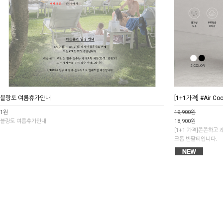
블랑토 여름휴가안내
[1+1가격] #Air C
1원
19,900원
블랑토 여름휴가안내
18,900원
[1+1 가격]쫀쫀하고
크롭 반팔티입니다.