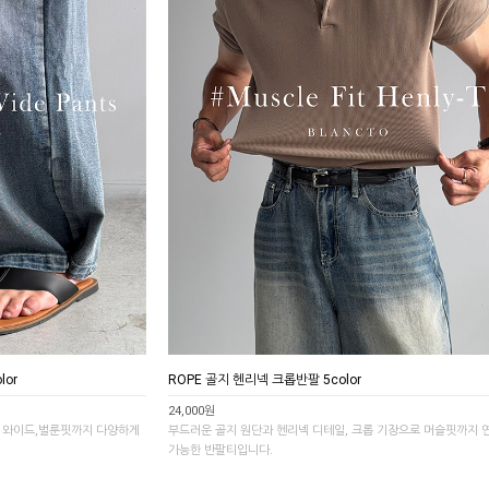
lor
ROPE 골지 헨리넥 크롭반팔 5color
24,000원
로 와이드,벌룬핏까지 다양하게
부드러운 골지 원단과 헨리넥 디테일, 크롭 기장으로 머슬핏까지 
가능한 반팔티입니다.