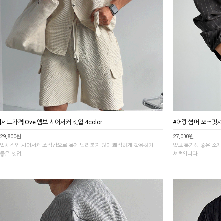
[세트가격]Ove 엠보 시어서커 셋업 4color
#어깡 썸머 오버핏셔츠
29,800원
27,000원
입체적인 시어서커 조직감으로 몸에 달라붙지 않아 쾌적하게 착용하기
얇고 통기성 좋은 소
좋은 셋업.
셔츠입니다.