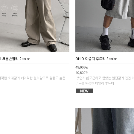
ool 크롭반팔티 2color
OHIO 이중지 후드티 3color
43,000원
40,800원
 쾌적한 소재감과 베이직한 컬러감으로 활용도 높은
[셋업가능]포근하고 힘있는 원단감과 전면 
무드를 완성한 데일리 후드티