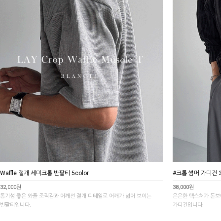
Waffle 절개 세미크롭 반팔티 5color
#크롭 썸머 가디건 3c
32,000원
38,000원
통기성 좋은 와플 조직감과 어깨선 절개 디테일로 어깨가 넓어 보이는
은은한 텍스처가 돋보
반팔티입니다.
가디건입니다.