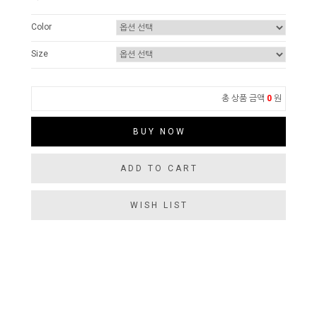
Color
Size
총 상품 금액
0
원
BUY NOW
ADD TO CART
WISH LIST