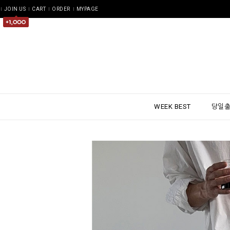
JOIN US
CART
ORDER
MYPAGE
WEEK BEST
당일