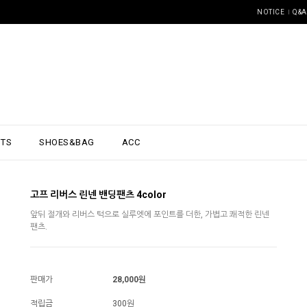
NOTICE
Q&A
NTS
SHOES&BAG
ACC
고프 리버스 린넨 밴딩팬츠 4color
앞뒤 절개와 리버스 턱으로 실루엣에 포인트를 더한, 가볍고 쾌적한 린넨
팬츠.
판매가
28,000원
적립금
300원