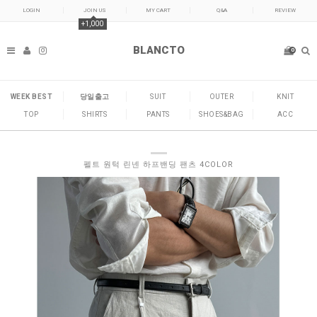
LOGIN
JOIN US
MY CART
Q&A
REVIEW
+1,000
BLANCTO
0
WEEK BEST
당일출고
SUIT
OUTER
KNIT
TOP
SHIRTS
PANTS
SHOES&BAG
ACC
펠트 원턱 린넨 하프밴딩 팬츠 4COLOR