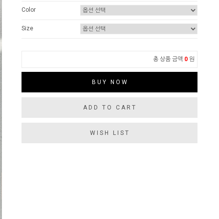
Color
Size
총 상품 금액
0
원
BUY NOW
ADD TO CART
WISH LIST