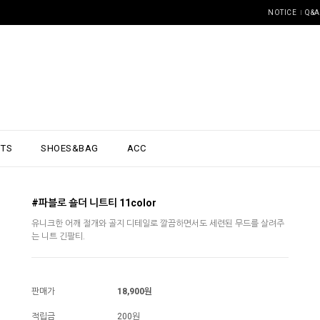
NOTICE
Q&A
NTS
SHOES&BAG
ACC
#파블로 숄더 니트티 11color
유니크한 어깨 절개와 골지 디테일로 깔끔하면서도 세련된 무드를 살려주
는 니트 긴팔티.
판매가
18,900원
적립금
200원