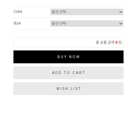
Color
Size
총 상품 금액
0
원
BUY NOW
ADD TO CART
WISH LIST