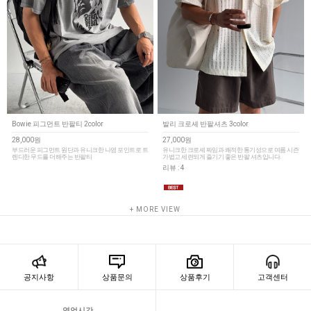
Bowie 피그먼트 반팔티 2color
발리 크로셰 반팔셔츠 3color
28,000원
27,000원
부드러운 피그먼트 원단과 유니크한 나염 포인트로 트
유니크한 크로셰 짜임과 쾌적한 통기성으로 여름 시즌
렌디한 무드를 더해주는 반팔티
가볍고 세련되게 즐기기 좋은 반팔 셔츠입니다.
리뷰 : 4
+ MORE VIEW
공지사항
상품문의
상품후기
고객센터
영업시간